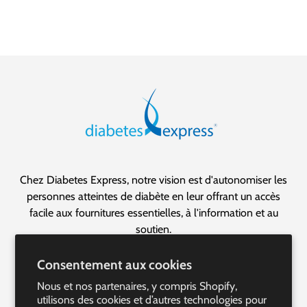
Chez Diabetes Express, notre vision est d'autonomiser les
personnes atteintes de diabète en leur offrant un accès
facile aux fournitures essentielles, à l'information et au
soutien.
Nous sommes la destination canadienne par excellence
Consentement aux cookies
pour une expérience de gestion du diabète transparente et
Nous et nos partenaires, y compris Shopify,
personnalisée.
utilisons des cookies et d’autres technologies pour