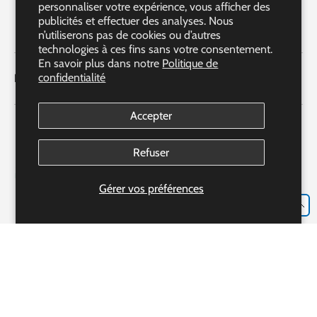
personnaliser votre expérience, vous afficher des
publicités et effectuer des analyses. Nous
Facebook
YouTube
Instagram
LinkedIn
n’utiliserons pas de cookies ou d’autres
technologies à ces fins sans votre consentement.
En savoir plus dans notre
Politique de
confidentialité
Liens rapides
Accepter
Refuser
Gérer vos préférences
FR
L'accréditation de nos pharmacies partenaires
Accréditation #306982
Bayshore Express Pharmacy o/b Bayshore Specialty Rx Ltd.
Notre pharmacien : Mme Josie Luongo R.PH., CRE, CGP, CDE