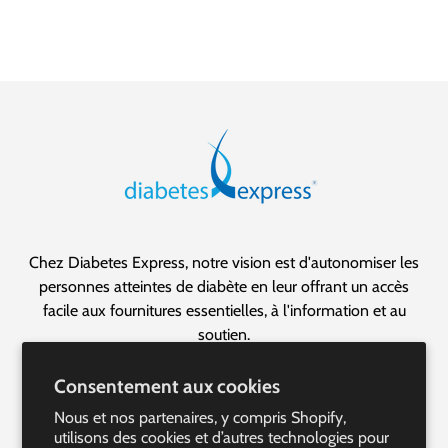
Chez Diabetes Express, notre vision est d'autonomiser les
personnes atteintes de diabète en leur offrant un accès
facile aux fournitures essentielles, à l'information et au
soutien.
Nous sommes la destination canadienne par excellence
Consentement aux cookies
pour une expérience de gestion du diabète transparente et
Nous et nos partenaires, y compris Shopify,
personnalisée.
utilisons des cookies et d’autres technologies pour