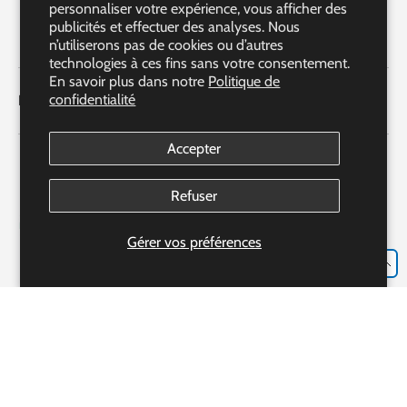
personnaliser votre expérience, vous afficher des
publicités et effectuer des analyses. Nous
Facebook
YouTube
Instagram
LinkedIn
n’utiliserons pas de cookies ou d’autres
technologies à ces fins sans votre consentement.
En savoir plus dans notre
Politique de
confidentialité
Liens rapides
Accepter
Refuser
Gérer vos préférences
FR
L'accréditation de nos pharmacies partenaires
Accréditation #306982
Bayshore Express Pharmacy o/b Bayshore Specialty Rx Ltd.
Notre pharmacien : Mme Josie Luongo R.PH., CRE, CGP, CDE